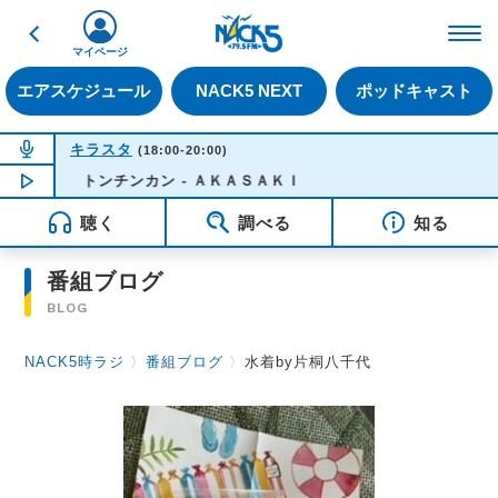
戻る
FM NACK5 79.5MHz（
マイページ
エアスケジュール
NACK5 NEXT
ポッドキャスト
NOW ON AIR
キラスタ
(18:00-20:00)
NOW PLAYING
トンチンカン - ＡＫＡＳＡＫＩ
18:50
聴く
調べる
知る
番組ブログ
BLOG
NACK5時ラジ
〉
番組ブログ
〉
水着by片桐八千代