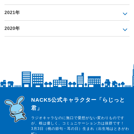
2021年
2020年
らじっと君
NACK5公式キャラクター「らじっと
君」
ラジオキャラなのに無口で愛想がない変わりものです
が、根は優しく、コミュニケーション力は抜群です！
3月3日（桃の節句・耳の日）生まれ（出生地はときがわ