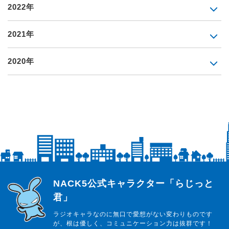
2022年
2021年
2020年
らじっと君
NACK5公式キャラクター「らじっと
君」
ラジオキャラなのに無口で愛想がない変わりものです
が、根は優しく、コミュニケーション力は抜群です！