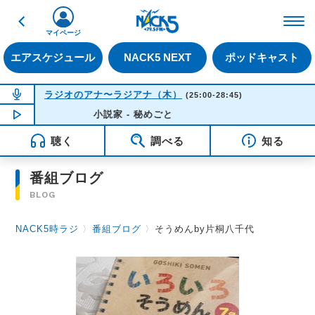
戻る
FM NACK5 79.5MHz（
マイページ
エアスケジュール
NACK5 NEXT
ポッドキャスト
NOW ON AIR
ラジオのアナ〜ラジアナ（木）
(25:00-28:45)
NOW PLAYING
小説家 - 秘めごと
01:37
聴く
調べる
知る
番組ブログ
BLOG
NACK5時ラジ
〉
番組ブログ
〉
そうめんby片桐八千代