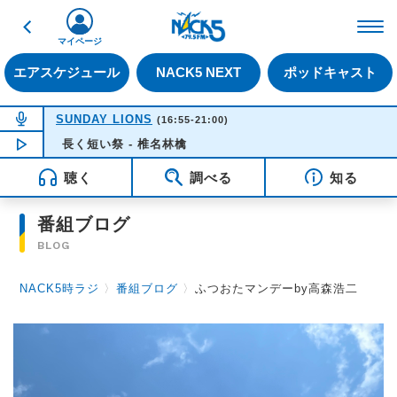
戻る
FM NACK5 79.5MHz（
マイページ
エアスケジュール
NACK5 NEXT
ポッドキャスト
NOW ON AIR
SUNDAY LIONS
(16:55-21:00)
NOW PLAYING
長く短い祭 - 椎名林檎
16:35
聴く
調べる
知る
番組ブログ
BLOG
NACK5時ラジ
〉
番組ブログ
〉
ふつおたマンデーby高森浩二