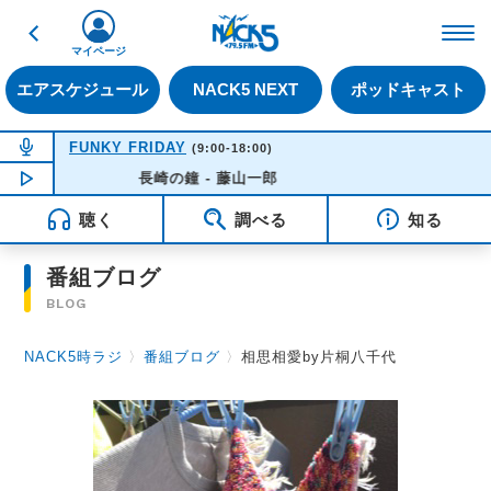
戻る
FM NACK5 79.5MHz（
マイページ
エアスケジュール
NACK5 NEXT
ポッドキャスト
NOW ON AIR
FUNKY FRIDAY
(9:00-18:00)
NOW PLAYING
長崎の鐘 - 藤山一郎
14:21
聴く
調べる
知る
番組ブログ
BLOG
NACK5時ラジ
〉
番組ブログ
〉
相思相愛by片桐八千代