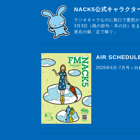
らじっと君
NACK5公式キャラク
ラジオキャラなのに無口で愛想が
3月3日（桃の節句・耳の日）生
座右の銘「足で稼ぐ」
AIR SCHEDUL
2026年6月-7月号＜