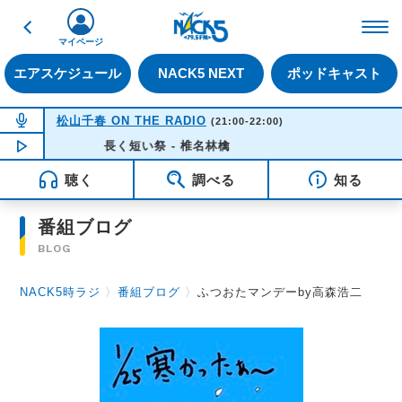
戻る
FM NACK5 79.5MHz（
マイページ
エアスケジュール
NACK5 NEXT
ポッドキャスト
NOW ON AIR
松山千春 ON THE RADIO
(21:00-22:00)
NOW PLAYING
長く短い祭 - 椎名林檎
16:35
聴く
調べる
知る
番組ブログ
BLOG
NACK5時ラジ
〉
番組ブログ
〉
ふつおたマンデーby高森浩二