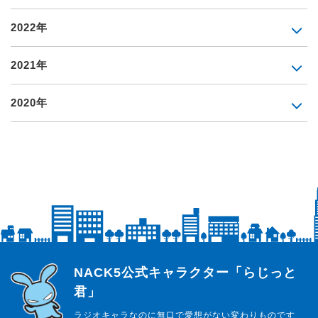
2022年
2021年
2020年
らじっと君
NACK5公式キャラクター「らじっと
君」
ラジオキャラなのに無口で愛想がない変わりものです