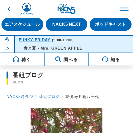
戻る
FM NACK5 79.5MHz（
マイページ
エアスケジュール
NACK5 NEXT
ポッドキャスト
NOW ON AIR
FUNKY FRIDAY
(9:00-18:00)
NOW PLAYING
青と夏 - Mrs. GREEN APPLE
10:08
聴く
調べる
知る
番組ブログ
BLOG
NACK5時ラジ
〉
番組ブログ
〉
我慢by片桐八千代