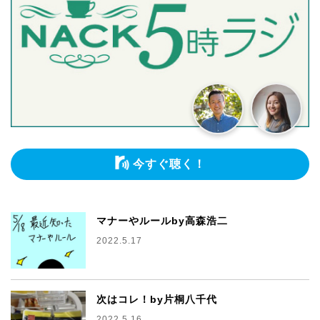
今すぐ聴く！
マナーやルールby高森浩二
2022.5.17
次はコレ！by片桐八千代
2022.5.16