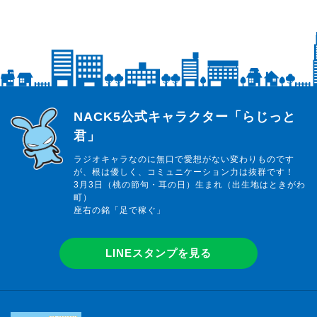
らじっと君
NACK5公式キャラクター「らじっと
君」
ラジオキャラなのに無口で愛想がない変わりものです
が、根は優しく、コミュニケーション力は抜群です！
3月3日（桃の節句・耳の日）生まれ（出生地はときがわ
町）
座右の銘「足で稼ぐ」
LINEスタンプを見る