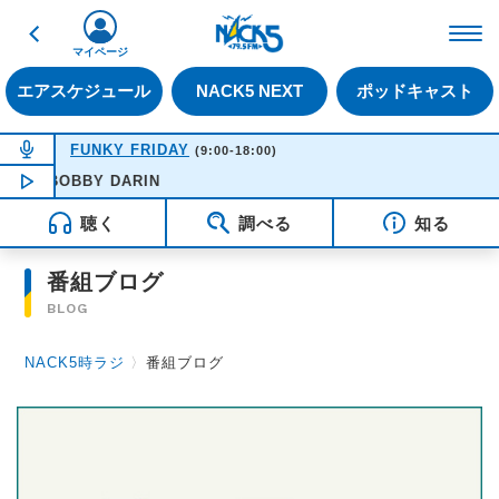
戻る
FM NACK5 79.5MHz（
マイページ
エアスケジュール
NACK5 NEXT
ポッドキャスト
NOW ON AIR
FUNKY FRIDAY
(9:00-18:00)
E - BOBBY DARIN
NOW PLAYING
16:51
聴く
調べる
知る
番組ブログ
BLOG
NACK5時ラジ
〉
番組ブログ