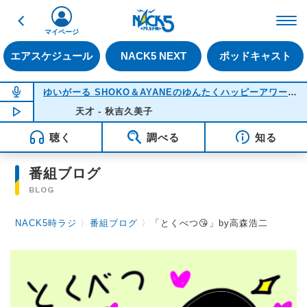
戻る
FM NACK5 79.5MHz（
マイページ
エアスケジュール
NACK5 NEXT
ポッドキャスト
NOW ON AIR
ゆいがーる SHOKO＆AYANEのゆんたくハッピーアワー
(22
NOW PLAYING
天才 - 秋吉久美子
21:51
聴く
調べる
知る
番組ブログ
BLOG
NACK5時ラジ
〉
番組ブログ
〉
「とくべつ😘」by高森浩二