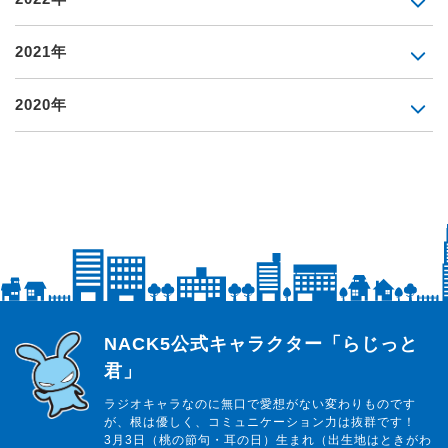
2021年
2020年
らじっと君
NACK5公式キャラクター「らじっと
君」
ラジオキャラなのに無口で愛想がない変わりものです
が、根は優しく、コミュニケーション力は抜群です！
3月3日（桃の節句・耳の日）生まれ（出生地はときがわ