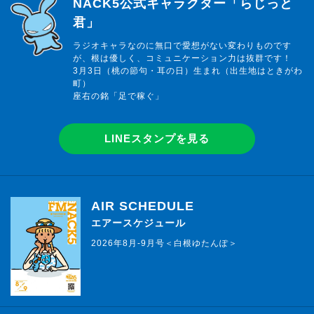
らじっと君
NACK5公式キャラクター「らじっと
君」
ラジオキャラなのに無口で愛想がない変わりものです
が、根は優しく、コミュニケーション力は抜群です！
3月3日（桃の節句・耳の日）生まれ（出生地はときがわ
町）
座右の銘「足で稼ぐ」
LINEスタンプを見る
AIR SCHEDULE
エアースケジュール
2026年8月-9月号＜白根ゆたんぽ＞