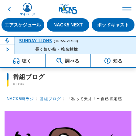
戻る
FM NACK5 79.5MHz（
マイページ
エアスケジュール
NACK5 NEXT
ポッドキャスト
NOW ON AIR
SUNDAY LIONS
(16:55-21:00)
NOW PLAYING
長く短い祭 - 椎名林檎
16:35
聴く
調べる
知る
番組ブログ
BLOG
NACK5時ラジ
〉
番組ブログ
〉
「私って天才！〜自己肯定感爆上げDAY〜」byくまきもえ