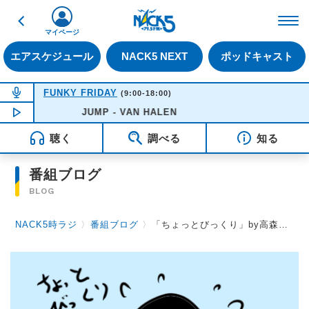
戻る
FM NACK5 79.5MHz（
マイページ
エアスケジュール
NACK5 NEXT
ポッドキャスト
NOW ON AIR
FUNKY FRIDAY
(9:00-18:00)
NOW PLAYING
JUMP - VAN HALEN
12:37
聴く
調べる
知る
番組ブログ
BLOG
NACK5時ラジ
〉
番組ブログ
〉
「ちょっとびっくり」by高森浩二