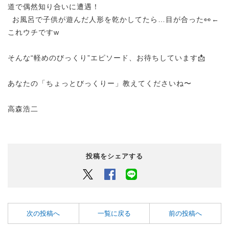
道で偶然知り合いに遭遇！
お風呂で子供が遊んだ人形を乾かしてたら…目が合った👀←
これウチですw
そんな“軽めのびっくり”エピソード、お待ちしています📩
あなたの「ちょっとびっくりー」教えてくださいね〜
高森浩二
投稿をシェアする
Twitter
Facebook
LINEでシェアするボタン
次の投稿へ
一覧に戻る
前の投稿へ