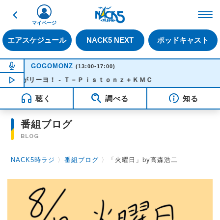
戻る
FM NACK5 79.5MHz（
マイページ
エアスケジュール
NACK5 NEXT
ポッドキャスト
NOW ON AIR
GOGOMONZ
(13:00-17:00)
ち上がリーヨ！ - Ｔ－Ｐｉｓｔｏｎｚ＋ＫＭＣ
NOW PLAYING
13:26
聴く
調べる
知る
番組ブログ
BLOG
NACK5時ラジ
〉
番組ブログ
〉
「火曜日」by高森浩二