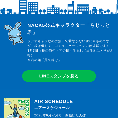
らじっと君
NACK5公式キャラクター「らじっと
君」
ラジオキャラなのに無口で愛想がない変わりものです
が、根は優しく、コミュニケーション力は抜群です！
3月3日（桃の節句・耳の日）生まれ（出生地はときがわ
町）
座右の銘「足で稼ぐ」
LINEスタンプを見る
AIR SCHEDULE
エアースケジュール
2026年6月-7月号＜白根ゆたんぽ＞