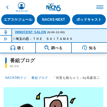
戻る
FM NACK5 79.5MHz（
マイページ
エアスケジュール
NACK5 NEXT
ポッドキャスト
NOW ON AIR
INNOCENT SALON
(8:00-12:00)
走れ！埼玉の恋 - ＴＨＥ ＳＡＩＴＡＭＡＸ
NOW PLAYING
10:35
聴く
調べる
知る
番組ブログ
BLOG
NACK5時ラジ
〉
番組ブログ
〉
「何度も観ちゃう」by高森浩二