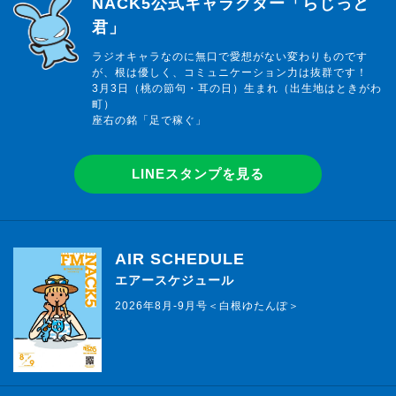
らじっと君
NACK5公式キャラクター「らじっと
君」
ラジオキャラなのに無口で愛想がない変わりものです
が、根は優しく、コミュニケーション力は抜群です！
3月3日（桃の節句・耳の日）生まれ（出生地はときがわ
町）
座右の銘「足で稼ぐ」
LINEスタンプを見る
AIR SCHEDULE
エアースケジュール
2026年8月-9月号＜白根ゆたんぽ＞