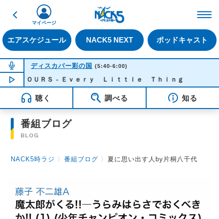
戻る
FM NACK5 79.5MHz（
マイページ
エアスケジュール
NACK5 NEXT
ポッドキャスト
NOW ON AIR
ディスカバー彩の国
(5:40-6:00)
 ＹＯＵＲＳ - Ｅｖｅｒｙ Ｌｉｔｔｌｅ Ｔｈｉｎｇ
NOW PLAYING
05:42
聴く
調べる
知る
番組ブログ
BLOG
NACK5時ラジ
〉
番組ブログ
〉
夏に思い出す人by片桐八千代