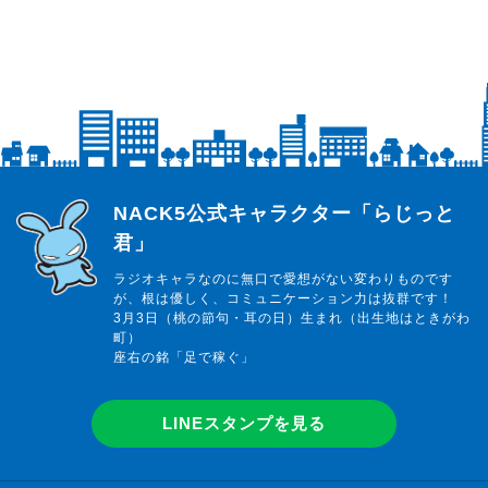
らじっと君
NACK5公式キャラクター「らじっと
君」
ラジオキャラなのに無口で愛想がない変わりものです
が、根は優しく、コミュニケーション力は抜群です！
3月3日（桃の節句・耳の日）生まれ（出生地はときがわ
町）
座右の銘「足で稼ぐ」
LINEスタンプを見る