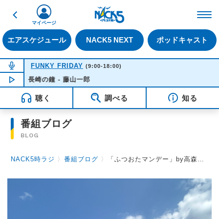
戻る
FM NACK5 79.5MHz（
マイページ
エアスケジュール
NACK5 NEXT
ポッドキャスト
NOW ON AIR
FUNKY FRIDAY
(9:00-18:00)
長崎の鐘 - 藤山一郎
NOW PLAYING
14:21
聴く
調べる
知る
番組ブログ
BLOG
NACK5時ラジ
〉
番組ブログ
〉
「ふつおたマンデー」by高森浩二