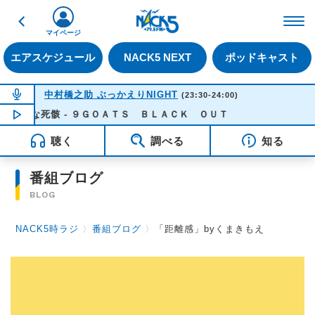
戻る
FM NACK5 79.5MHz（
マイページ
エアスケジュール
NACK5 NEXT
ポッドキャスト
NOW ON AIR
中村橋之助 ぶっかえりNIGHT
(23:30-24:00)
甘美な死骸 - ９ＧＯＡＴＳ ＢＬＡＣＫ ＯＵＴ
NOW PLAYING
23:24
聴く
調べる
知る
番組ブログ
BLOG
NACK5時ラジ
〉
番組ブログ
〉
「距離感」byくまきもえ