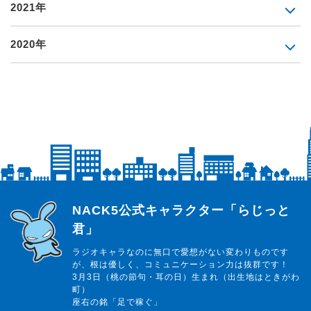
2021年
2020年
らじっと君
NACK5公式キャラクター「らじっと
君」
ラジオキャラなのに無口で愛想がない変わりものです
が、根は優しく、コミュニケーション力は抜群です！
3月3日（桃の節句・耳の日）生まれ（出生地はときがわ
町）
座右の銘「足で稼ぐ」