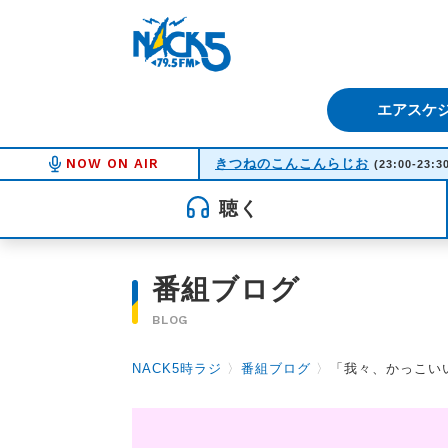
FM NACK5 79.5MHz（エフ
エアスケ
NOW ON AIR
きつねのこんこんらじお
(23:00-23:3
聴く
番組ブログ
BLOG
NACK5時ラジ
〉
番組ブログ
〉
「我々、かっこい