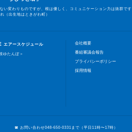
ない変わりものですが、根は優しく、コミュニケーション力は抜群です
まれ（出生地はときがわ町）
会社概要
E
エアースケジュール
番組審議会報告
白根ゆたんぽ＞
プライバシーポリシー
採用情報
☎ お問い合わせ
048-650-0331まで（平日11時〜17時）