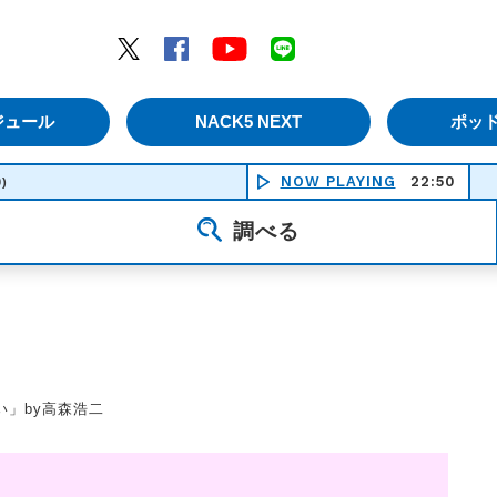
エムナックファイブ）
Twitter
Facebook
YouTube
LINE
ジュール
NACK5 NEXT
ポッ
NOW PLAYING
22:50
ピー
0)
調べる
い」by高森浩二