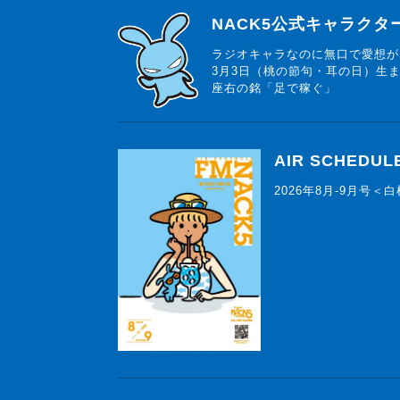
らじっと君
NACK5公式キャラク
ラジオキャラなのに無口で愛想が
3月3日（桃の節句・耳の日）生
座右の銘「足で稼ぐ」
AIR SCHEDUL
2026年8月-9月号＜