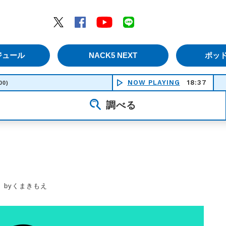
エムナックファイブ）
Twitter
Facebook
YouTube
LINE
ジュール
NACK5 NEXT
ポッ
NOW PLAYING
18:37
瞬間
00)
調べる
」byくまきもえ