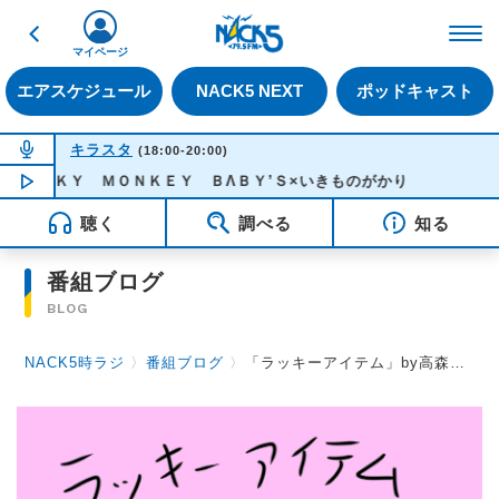
戻る
FM NACK5 79.5MHz（
マイページ
エアスケジュール
NACK5 NEXT
ポッドキャスト
NOW ON AIR
キラスタ
(18:00-20:00)
 ＦＵＮＫＹ ＭＯＮＫＥＹ ＢΛＢＹ’Ｓ×いきものがかり
NOW PLAYING
19:28
聴く
調べる
知る
番組ブログ
BLOG
NACK5時ラジ
〉
番組ブログ
〉
「ラッキーアイテム」by高森浩二