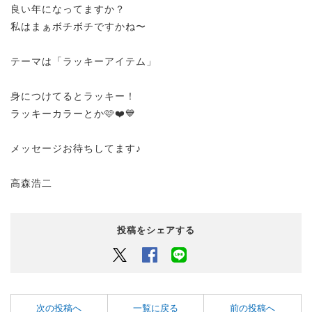
良い年になってますか？
私はまぁボチボチですかね〜
テーマは「ラッキーアイテム」
身につけてるとラッキー！
ラッキーカラーとか🩷❤️💙
メッセージお待ちしてます♪
高森浩二
投稿をシェアする
Twitter
Facebook
LINEでシェアするボタン
次の投稿へ
一覧に戻る
前の投稿へ