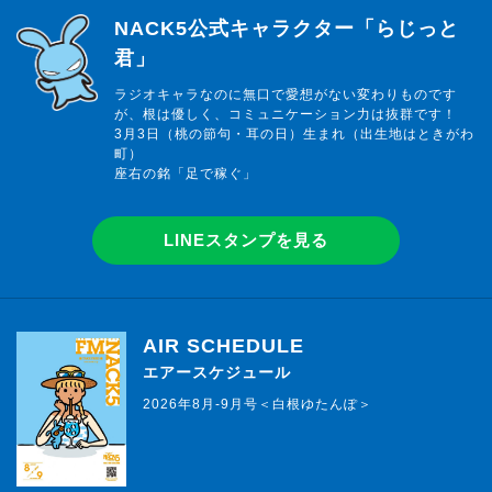
らじっと君
NACK5公式キャラクター「らじっと
君」
ラジオキャラなのに無口で愛想がない変わりものです
が、根は優しく、コミュニケーション力は抜群です！
3月3日（桃の節句・耳の日）生まれ（出生地はときがわ
町）
座右の銘「足で稼ぐ」
LINEスタンプを見る
AIR SCHEDULE
エアースケジュール
2026年8月-9月号＜白根ゆたんぽ＞