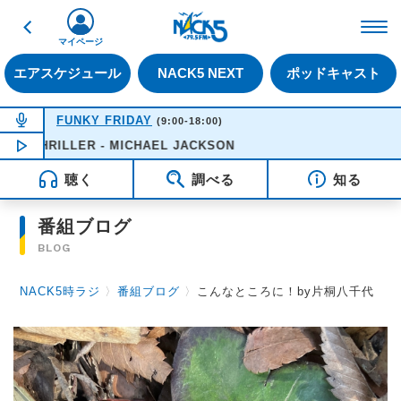
戻る
FM NACK5 79.5MHz（
マイページ
エアスケジュール
NACK5 NEXT
ポッドキャスト
NOW ON AIR
FUNKY FRIDAY
(9:00-18:00)
THRILLER - MICHAEL JACKSON
NOW PLAYING
12:21
聴く
調べる
知る
番組ブログ
BLOG
NACK5時ラジ
〉
番組ブログ
〉
こんなところに！by片桐八千代