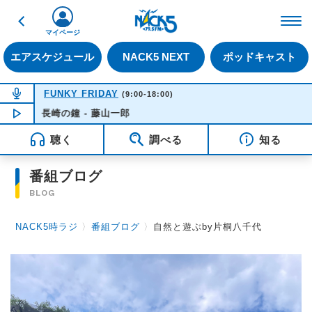
戻る
FM NACK5 79.5MHz（
マイページ
エアスケジュール
NACK5 NEXT
ポッドキャスト
NOW ON AIR
FUNKY FRIDAY
(9:00-18:00)
長崎の鐘 - 藤山一郎
NOW PLAYING
14:21
聴く
調べる
知る
番組ブログ
BLOG
NACK5時ラジ
〉
番組ブログ
〉
自然と遊ぶby片桐八千代