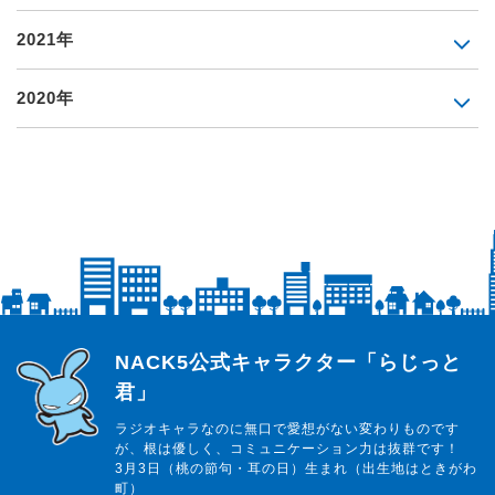
2021年
2020年
らじっと君
NACK5公式キャラクター「らじっと
君」
ラジオキャラなのに無口で愛想がない変わりものです
が、根は優しく、コミュニケーション力は抜群です！
3月3日（桃の節句・耳の日）生まれ（出生地はときがわ
町）