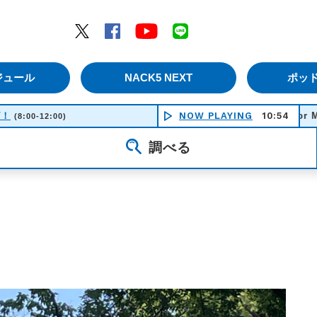
エムナックファイブ）
Twitter
Facebook
YouTube
LINE
ジュール
NACK5 NEXT
ポッ
ピ！
Whatcha’ Gonna Do For Me - Average
NOW PLAYING
10:54
(8:00-12:00)
調べる