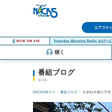
FM NACK5 79.5MHz（エフ
エアスケ
NOW ON AIR
Saturday Morning Radio おびハ
聴く
番組ブログ
BLOG
NACK5時ラジ
〉
番組ブログ
〉
七夕by片桐八千代