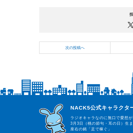
次の投稿へ
らじっと君
NACK5公式キャラク
ラジオキャラなのに無口で愛想が
3月3日（桃の節句・耳の日）生
座右の銘「足で稼ぐ」