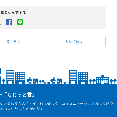
投稿をシェアする
Twitter
Facebook
LINEでシェアするボタン
一覧に戻る
前の投稿へ
ター「らじっと君」
ない変わりものですが、根は優しく、コミュニケーション力は抜群です
まれ（出生地はときがわ町）