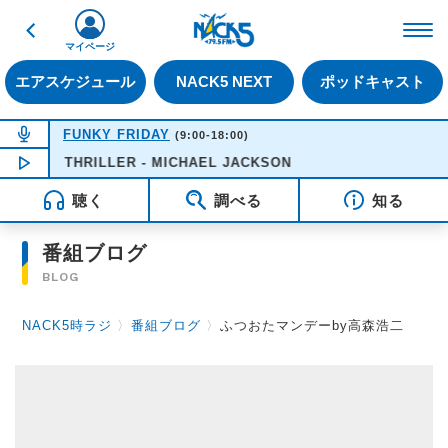
戻る
FM NACK5 79.5MHz（
マイページ
エアスケジュール
NACK5 NEXT
ポッドキャスト
NOW ON AIR
FUNKY FRIDAY
(9:00-18:00)
NOW PLAYING
THRILLER - MICHAEL JACKSON
12:21
聴く
調べる
知る
番組ブログ
BLOG
NACK5時ラジ
〉
番組ブログ
〉
ふつおたマンデーby高森浩二