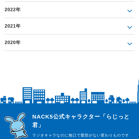
2022年
2021年
2020年
らじっと君
NACK5公式キャラクター「らじっと
君」
ラジオキャラなのに無口で愛想がない変わりものです