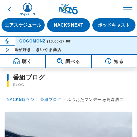
戻る
FM NACK5 79.5MHz（
マイページ
エアスケジュール
NACK5 NEXT
ポッドキャスト
NOW ON AIR
GOGOMONZ
(13:00-17:00)
島が好き - きいやま商店
NOW PLAYING
15:57
聴く
調べる
知る
番組ブログ
BLOG
NACK5時ラジ
〉
番組ブログ
〉
ふつおたマンデーby高森浩二