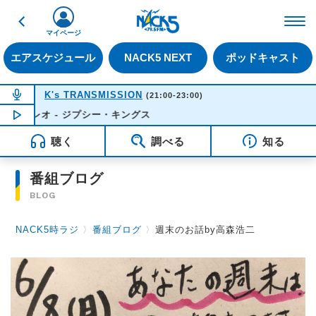
戻る
FM NACK5 79.5MHz（
マイページ
エアスケジュール
NACK5 NEXT
ポッドキャスト
NOW ON AIR
K's TRANSMISSION
(21:00-23:00)
ンボレオ - ジプシー・キングス
NOW PLAYING
21:55
聴く
調べる
知る
番組ブログ
BLOG
NACK5時ラジ
〉
番組ブログ
〉
週末のお話by高森浩二