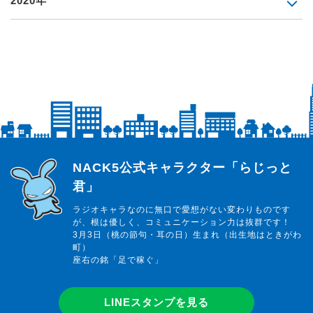
2020年
らじっと君
NACK5公式キャラクター「らじっと
君」
ラジオキャラなのに無口で愛想がない変わりものです
が、根は優しく、コミュニケーション力は抜群です！
3月3日（桃の節句・耳の日）生まれ（出生地はときがわ
町）
座右の銘「足で稼ぐ」
LINEスタンプを見る