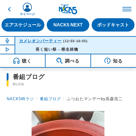
戻る
FM NACK5 79.5MHz（
マイページ
エアスケジュール
NACK5 NEXT
ポッドキャスト
NOW ON AIR
カメレオンパーティー
(12:55-16:55)
NOW PLAYING
長く短い祭 - 椎名林檎
16:35
聴く
調べる
知る
番組ブログ
BLOG
NACK5時ラジ
〉
番組ブログ
〉
ふつおたマンデーby高森浩二