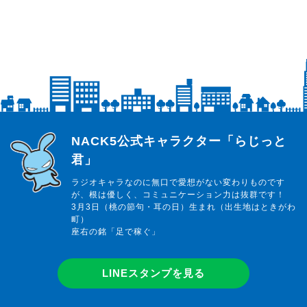
らじっと君
NACK5公式キャラクター「らじっと
君」
ラジオキャラなのに無口で愛想がない変わりものです
が、根は優しく、コミュニケーション力は抜群です！
3月3日（桃の節句・耳の日）生まれ（出生地はときがわ
町）
座右の銘「足で稼ぐ」
LINEスタンプを見る