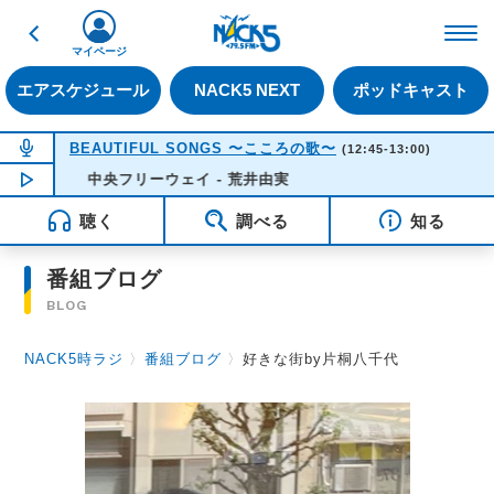
戻る
FM NACK5 79.5MHz（
マイページ
エアスケジュール
NACK5 NEXT
ポッドキャスト
NOW ON AIR
BEAUTIFUL SONGS 〜こころの歌〜
(12:45-13:00)
NOW PLAYING
中央フリーウェイ - 荒井由実
12:23
聴く
調べる
知る
番組ブログ
BLOG
NACK5時ラジ
〉
番組ブログ
〉
好きな街by片桐八千代