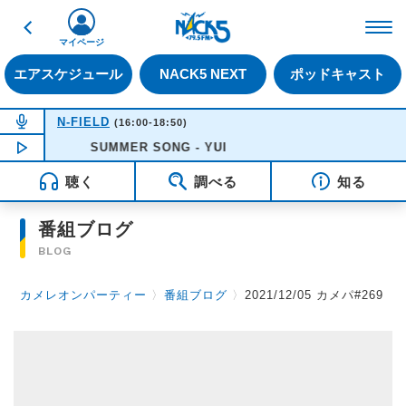
戻る
FM NACK5 79.5MHz（
マイページ
エアスケジュール
NACK5 NEXT
ポッドキャスト
NOW ON AIR
N-FIELD
(16:00-18:50)
NOW PLAYING
SUMMER SONG - YUI
18:05
聴く
調べる
知る
番組ブログ
BLOG
カメレオンパーティー
〉
番組ブログ
〉
2021/12/05 カメパ#269