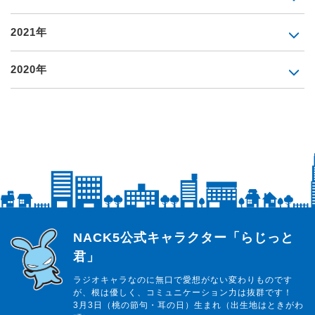
2021年
2020年
らじっと君
NACK5公式キャラクター「らじっと
君」
ラジオキャラなのに無口で愛想がない変わりものです
が、根は優しく、コミュニケーション力は抜群です！
3月3日（桃の節句・耳の日）生まれ（出生地はときがわ