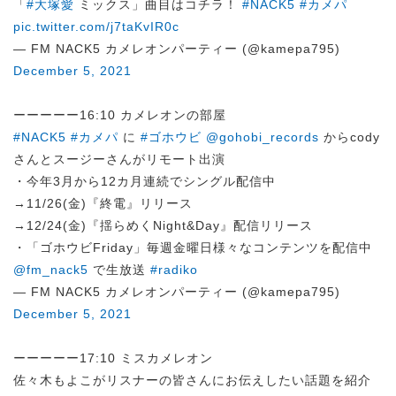
「
#大塚愛
ミックス」曲目はコチラ！
#NACK5
#カメパ
pic.twitter.com/j7taKvIR0c
— FM NACK5 カメレオンパーティー (@kamepa795)
December 5, 2021
ーーーーー16:10 カメレオンの部屋
#NACK5
#カメパ
に
#ゴホウビ
@gohobi_records
からcody
さんとスージーさんがリモート出演
・今年3月から12カ月連続でシングル配信中
→11/26(金)『終電』リリース
→12/24(金)『揺らめくNight&Day』配信リリース
・「ゴホウビFriday」毎週金曜日様々なコンテンツを配信中
@fm_nack5
で生放送
#radiko
— FM NACK5 カメレオンパーティー (@kamepa795)
December 5, 2021
ーーーーー17:10 ミスカメレオン
佐々木もよこがリスナーの皆さんにお伝えしたい話題を紹介