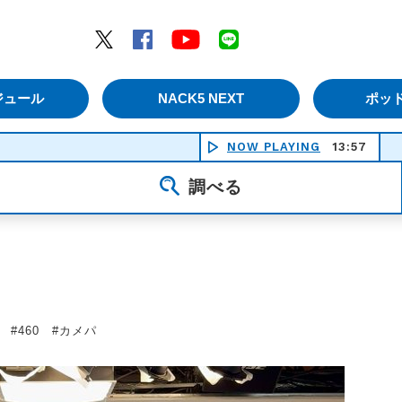
エムナックファイブ）
Twitter
Facebook
YouTube
LINE
ジュール
NACK5 NEXT
ポッ
NOW PLAYING
13:57
美しい鰭 
調べる
17 #460 #カメパ