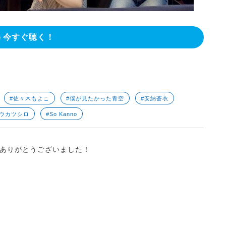
今すぐ聴く！
#佐々木もよこ
#僕が見たかった青空
#安納蒼衣
トウカツシロ
#So Kanno
ありがとうございました！