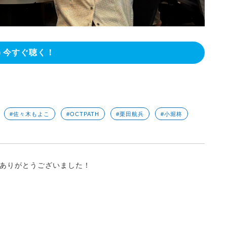
今すぐ聴く！
#佐々木もよこ
#OCTPATH
#栗田航兵
#小堀柊
ありがとうございました！
】