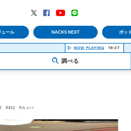
エムナックファイブ）
Twitter
Facebook
YouTube
LINE
ジュール
NACK5 NEXT
ポッ
NOW PLAYING
19:37
徒花 - he
調べる
/22 #452 #カメパ