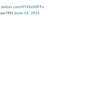
c.twitter.com/07X9z09FFv
pa795)
June 19, 2025