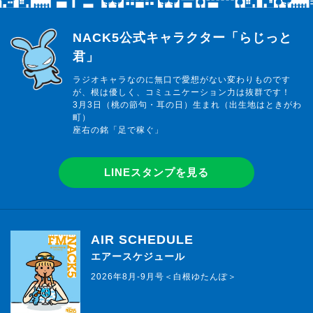
らじっと君
NACK5公式キャラクター「らじっと
君」
ラジオキャラなのに無口で愛想がない変わりものです
が、根は優しく、コミュニケーション力は抜群です！
3月3日（桃の節句・耳の日）生まれ（出生地はときがわ
町）
座右の銘「足で稼ぐ」
LINEスタンプを見る
AIR SCHEDULE
エアースケジュール
2026年8月-9月号＜白根ゆたんぽ＞