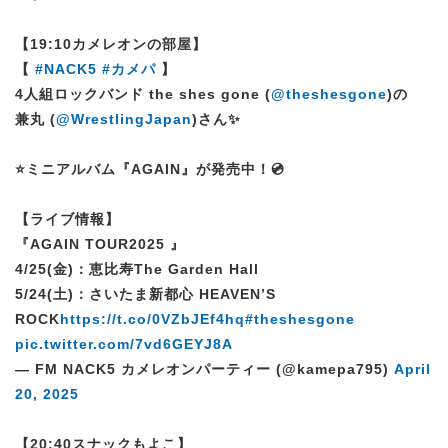
【19:10カメレオンの部屋】
【
#NACK5
#カメパ
】
4人組ロックバンド the shes gone (
@theshesgone
)の
兼丸 (
@WrestlingJapan
)さん✨
⭐️ミニアルバム『AGAIN』が発売中！💿
【ライブ情報】
『AGAIN TOUR2025 』
4/25(金)：恵比寿The Garden Hall
5/24(土)：さいたま新都心 HEAVEN’S
ROCK
https://t.co/0VZbJEf4hq
#theshesgone
pic.twitter.com/7vd6GEYJ8A
— FM NACK5 カメレオンパーティー (@kamepa795)
April
20, 2025
【20:40スナックもよこ】