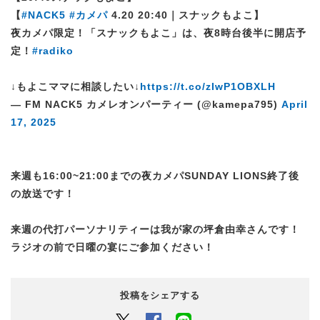
【
#NACK5
#カメパ
4.20 20:40｜スナックもよこ】
夜カメパ限定！「スナックもよこ」は、夜8時台後半に開店予
定！
#radiko
↓もよこママに相談したい↓
https://t.co/zIwP1OBXLH
— FM NACK5 カメレオンパーティー (@kamepa795)
April
17, 2025
来週も16:00~21:00までの夜カメパ
SUNDAY LIONS終了後
の放送です
！
来週の代打パーソナリティーは
我が家の坪倉
由幸さんです！
ラジオの前で日曜の宴にご参加ください！
投稿をシェアする
Twitter
Facebook
LINEでシェアするボタン