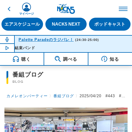
戻る
FM NACK5 79.5MHz（
マイページ
エアスケジュール
NACK5 NEXT
ポッドキャスト
NOW ON AIR
Palette Paradeのラジパレ！
(24:30-25:00)
 - 結束バンド
NOW PLAYING
00:46
聴く
調べる
知る
番組ブログ
BLOG
カメレオンパーティー
〉
番組ブログ
〉
2025/04/20 #443 #カメパ