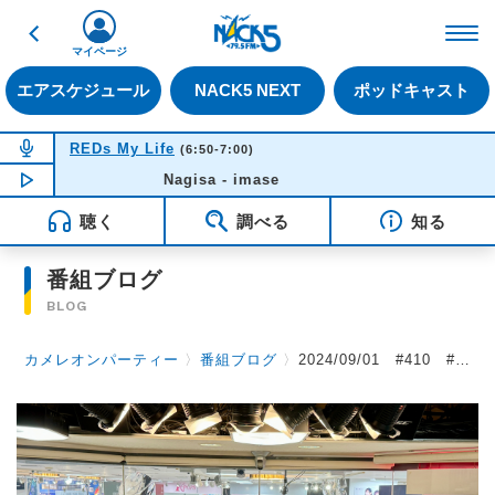
戻る
FM NACK5 79.5MHz（
マイページ
エアスケジュール
NACK5 NEXT
ポッドキャスト
NOW ON AIR
REDs My Life
(6:50-7:00)
NOW PLAYING
Nagisa - imase
06:44
聴く
調べる
知る
番組ブログ
BLOG
カメレオンパーティー
〉
番組ブログ
〉
2024/09/01 #410 #カメパ