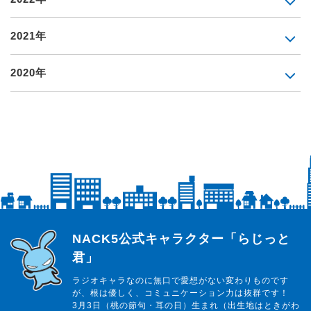
2021年
2020年
らじっと君
NACK5公式キャラクター「らじっと
君」
ラジオキャラなのに無口で愛想がない変わりものです
が、根は優しく、コミュニケーション力は抜群です！
3月3日（桃の節句・耳の日）生まれ（出生地はときがわ