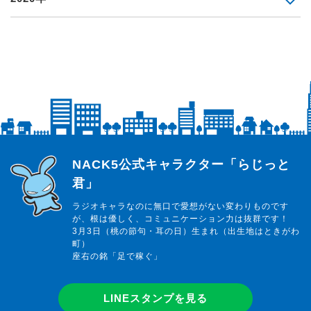
らじっと君
NACK5公式キャラクター「らじっと
君」
ラジオキャラなのに無口で愛想がない変わりものです
が、根は優しく、コミュニケーション力は抜群です！
3月3日（桃の節句・耳の日）生まれ（出生地はときがわ
町）
座右の銘「足で稼ぐ」
LINEスタンプを見る