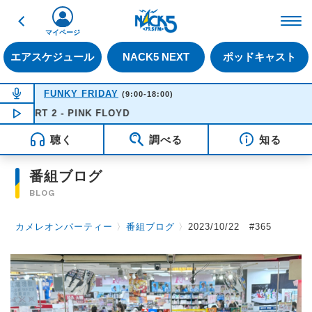
戻る
FM NACK5 79.5MHz（
マイページ
エアスケジュール
NACK5 NEXT
ポッドキャスト
NOW ON AIR
FUNKY FRIDAY
(9:00-18:00)
RT 2 - PINK FLOYD
NOW PLAYING
15:43
聴く
調べる
知る
番組ブログ
BLOG
カメレオンパーティー
〉
番組ブログ
〉
2023/10/22 #365