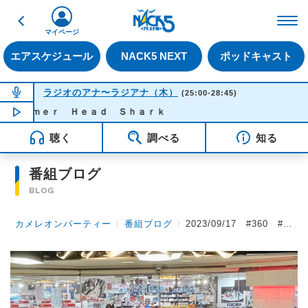
戻る
FM NACK5 79.5MHz（
マイページ
エアスケジュール
NACK5 NEXT
ポッドキャスト
NOW ON AIR
ラジオのアナ〜ラジアナ（木）
(25:00-28:45)
ａｍｍｅｒ Ｈｅａｄ Ｓｈａｒｋ
NOW PLAYING
02:01
聴く
調べる
知る
番組ブログ
BLOG
カメレオンパーティー
〉
番組ブログ
〉
2023/09/17 #360 #カメパ