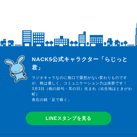
らじっと君
NACK5公式キャラクター「らじっと
君」
ラジオキャラなのに無口で愛想がない変わりものです
が、根は優しく、コミュニケーション力は抜群です！
3月3日（桃の節句・耳の日）生まれ（出生地はときがわ
町）
座右の銘「足で稼ぐ」
LINEスタンプを見る