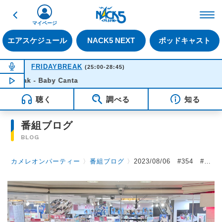
戻る
FM NACK5 79.5MHz（
マイページ
エアスケジュール
NACK5 NEXT
ポッドキャスト
NOW ON AIR
FRIDAYBREAK
(25:00-28:45)
 Weak - Baby Canta
NOW PLAYING
00:52
聴く
調べる
知る
番組ブログ
BLOG
カメレオンパーティー
〉
番組ブログ
〉
2023/08/06 #354 #カメパ