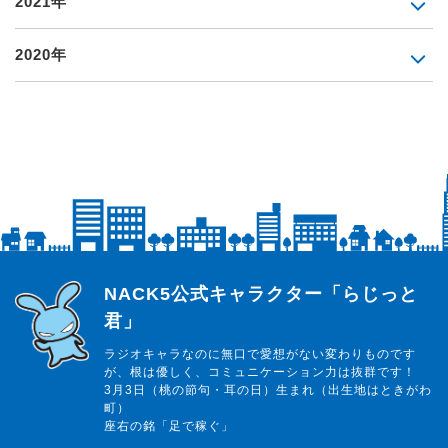
2021年
2020年
らじっと君
NACK5公式キャラクター「らじっと
君」
ラジオキャラなのに無口で愛想がない変わりものです
が、根は優しく、コミュニケーション力は抜群です！
3月3日（桃の節句・耳の日）生まれ（出生地はときがわ
町）
座右の銘「足で稼ぐ」