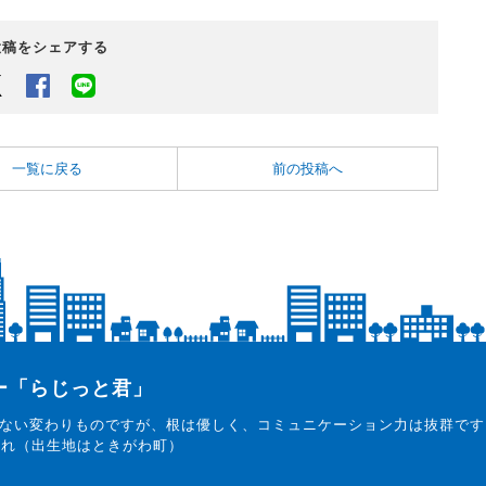
投稿をシェアする
Twitter
Facebook
LINEでシェアするボタン
一覧に戻る
前の投稿へ
ター「らじっと君」
ない変わりものですが、根は優しく、コミュニケーション力は抜群です
まれ（出生地はときがわ町）