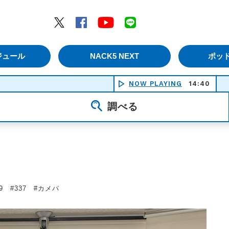
エムナックファイブ）
Twitter
Facebook
YouTube
LINE
ジュール
NACK5 NEXT
ポッ
NOW PLAYING
14:40
風になる
調べる
/09 #337 #カメパ