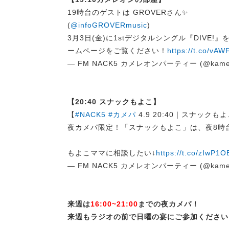
19時台のゲストは GROVERさん✨
(
@infoGROVERmusic
)
3月3日(金)に1stデジタルシングル『DIVE!
ームページをご覧ください！
https://t.co/vA
— FM NACK5 カメレオンパーティー (@kame
【20:40 スナックもよこ】
【
#NACK5
#カメパ
4.9 20:40｜スナックも
夜カメパ限定！「スナックもよこ」は、夜8時
もよこママに相談したい↓
https://t.co/zIwP1
— FM NACK5 カメレオンパーティー (@kame
来週は
16:00~21:00
までの夜カメパ！
来週もラジオの前で日曜の宴にご参加ください