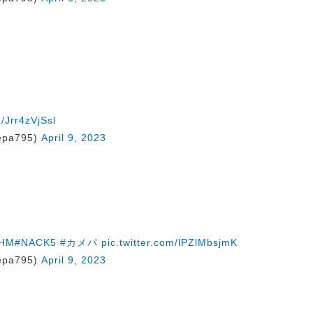
o/Jrr4zVjSsl
pa795)
April 9, 2023
lHM
#NACK5
#カメパ
pic.twitter.com/lPZlMbsjmK
pa795)
April 9, 2023