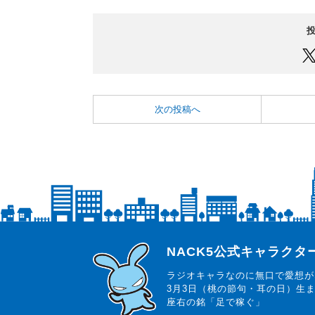
次の投稿へ
らじっと君
NACK5公式キャラク
ラジオキャラなのに無口で愛想が
3月3日（桃の節句・耳の日）生
座右の銘「足で稼ぐ」