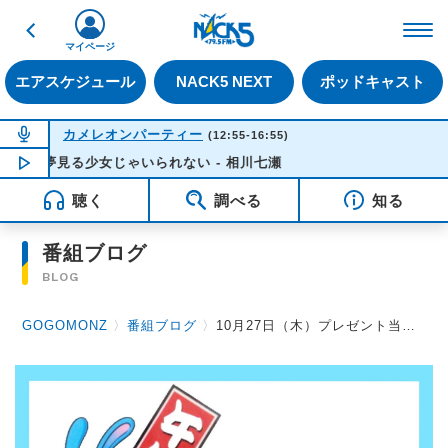
戻る
FM NACK5 79.5MHz（
マイページ
エアスケジュール
NACK5 NEXT
ポッドキャスト
NOW ON AIR
カメレオンパーティー
(12:55-16:55)
夢見る少女じゃいられない - 相川七瀬
NOW PLAYING
13:12
聴く
調べる
知る
番組ブログ
BLOG
GOGOMONZ
〉
番組ブログ
〉
10月27日（木）プレゼント当選者