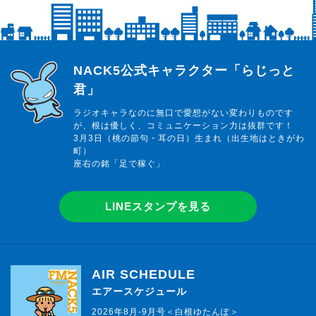
らじっと君
NACK5公式キャラクター「らじっと
君」
ラジオキャラなのに無口で愛想がない変わりものです
が、根は優しく、コミュニケーション力は抜群です！
3月3日（桃の節句・耳の日）生まれ（出生地はときがわ
町）
座右の銘「足で稼ぐ」
LINEスタンプを見る
AIR SCHEDULE
エアースケジュール
2026年8月-9月号＜白根ゆたんぽ＞