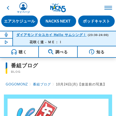
戻る
FM NACK5 79.5MHz（
マイページ
エアスケジュール
NACK5 NEXT
ポッドキャスト
NOW ON AIR
ダイアモンド☆ユカイ Hello サムシング！
(23:30-24:00)
NOW PLAYING
花咲く道 - ＭＥ：Ｉ
23:20
聴く
調べる
知る
番組ブログ
BLOG
GOGOMONZ
〉
番組ブログ
〉
10月24日(月)【放送前の写真】