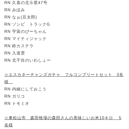
RN 久喜の北斗星47号
RN みほみ
RN なぉ(豆太郎)
RN ゾンビ トラックG
RN 宇宙のぴーちゃん
RN マイティジャック
RN 鈴カステラ
RN 入道雲
RN 北千住のいわしょー
☆エスカネーチャンズガチャ フルコンプリートセット 3名
様
RN 内緒にしておこう
RN ガリコ
RN トモミオ
☆東松山市 森田牧場の森田さんの美味しいお米10キロ 5
名様