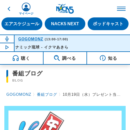
戻る
FM NACK5 79.5MHz（
マイページ
エアスケジュール
NACK5 NEXT
ポッドキャスト
NOW ON AIR
GOGOMONZ
(13:00-17:00)
ダイナミック琉球 - イクマあきら
NOW PLAYING
14:10
聴く
調べる
知る
番組ブログ
BLOG
GOGOMONZ
〉
番組ブログ
〉
10月19日（水）プレゼント当選者