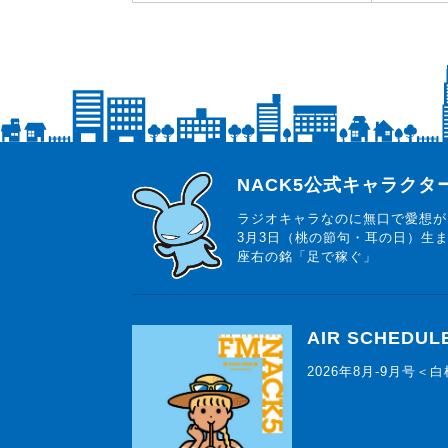
らじっと君
NACK5公式キャラク
ラジオキャラなのに無口で愛想が
3月3日（桃の節句・耳の日）生
座右の銘「足で稼ぐ」
AIR SCHEDUL
2026年8月-9月号＜