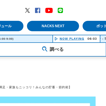
エムナックファイブ）
Twitter
Facebook
YouTube
LINE
ジュール
NACK5 NEXT
ポッ
ときめきダンシン - Scissor Sis
NOW PLAYING
06:03
6:00-9:00)
調べる
自分満足・家族もニッコリ！みんなの貯蓄・節約術】