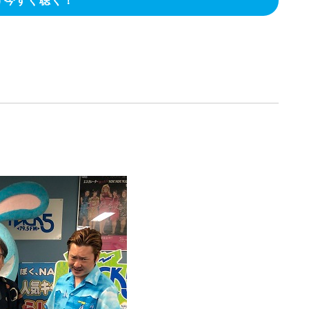
今すぐ聴く！
】