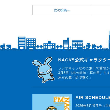
次の投稿へ
らじっと君
NACK5公式キャラク
ラジオキャラなのに無口で愛想が
3月3日（桃の節句・耳の日）生
座右の銘「足で稼ぐ」
AIR SCHEDUL
2026年8月-9月号＜