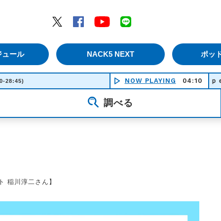
エムナックファイブ）
Twitter
Facebook
YouTube
LINE
ジュール
NACK5 NEXT
ポッ
ｋａｌｅｉｄｏｓｃｏｐｅ - ｇｅｅ
NOW PLAYING
04:10
0-28:45)
調べる
スト 稲川淳二さん】