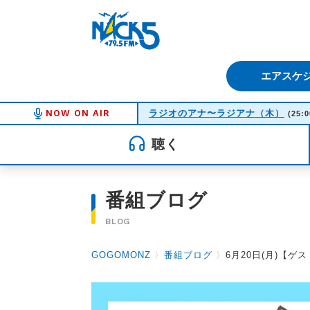
FM NACK5 79.5MHz（エフ
エアスケ
NOW ON AIR
ラジオのアナ〜ラジアナ（木）
(25:0
聴く
番組ブログ
BLOG
GOGOMONZ
〉
番組ブログ
〉
6月20日(月)【ゲ