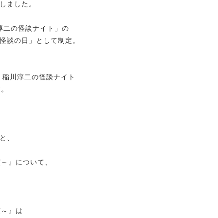
しました。
 稲川淳二の怪談ナイト」の
「怪談の日」として制定。
2 稲川淳二の怪談ナイト
す。
と、
演～』について、
演～』は