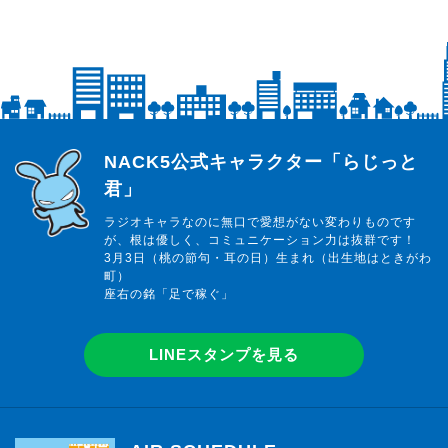
らじっと君
NACK5公式キャラクター「らじっと
君」
ラジオキャラなのに無口で愛想がない変わりものです
が、根は優しく、コミュニケーション力は抜群です！
3月3日（桃の節句・耳の日）生まれ（出生地はときがわ
町）
座右の銘「足で稼ぐ」
LINEスタンプを見る