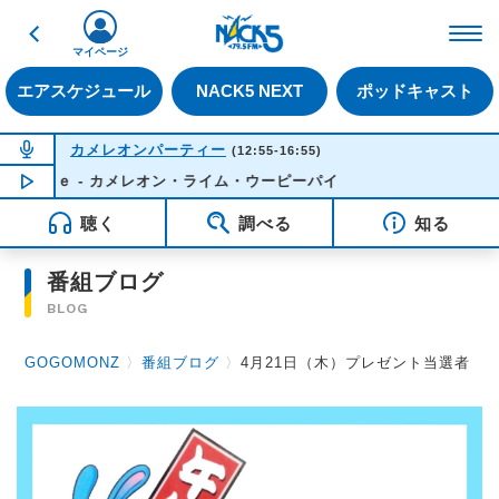
戻る
FM NACK5 79.5MHz（
マイページ
エアスケジュール
NACK5 NEXT
ポッドキャスト
NOW ON AIR
カメレオンパーティー
(12:55-16:55)
Ｄｉｖｅ - カメレオン・ライム・ウーピーパイ
NOW PLAYING
13:50
聴く
調べる
知る
番組ブログ
BLOG
GOGOMONZ
〉
番組ブログ
〉
4月21日（木）プレゼント当選者