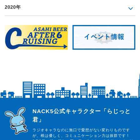
2020年
らじっと君
NACK5公式キャラクター「らじっと
君」
ラジオキャラなのに無口で愛想がない変わりものです
が、根は優しく、コミュニケーション力は抜群です！