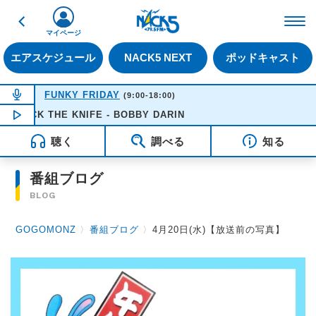
戻る
FM NACK5 79.5MHz（
マイページ
エアスケジュール
NACK5 NEXT
ポッドキャスト
NOW ON AIR
FUNKY FRIDAY
(9:00-18:00)
ACK THE KNIFE - BOBBY DARIN
NOW PLAYING
16:51
聴く
調べる
知る
番組ブログ
BLOG
GOGOMONZ
〉
番組ブログ
〉
4月20日(水)【放送前の写真】