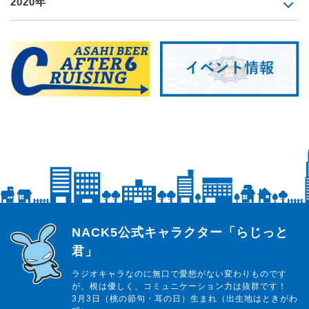
2020年
らじっと君
NACK5公式キャラクター「らじっと
君」
ラジオキャラなのに無口で愛想がない変わりものです
が、根は優しく、コミュニケーション力は抜群です！
3月3日（桃の節句・耳の日）生まれ（出生地はときがわ