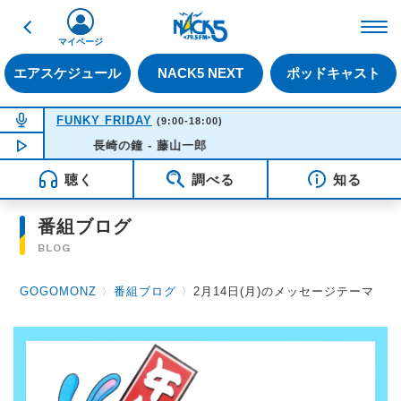
戻る
FM NACK5 79.5MHz（
マイページ
エアスケジュール
NACK5 NEXT
ポッドキャスト
NOW ON AIR
FUNKY FRIDAY
(9:00-18:00)
NOW PLAYING
長崎の鐘 - 藤山一郎
14:21
聴く
調べる
知る
番組ブログ
BLOG
GOGOMONZ
〉
番組ブログ
〉
2月14日(月)のメッセージテーマ