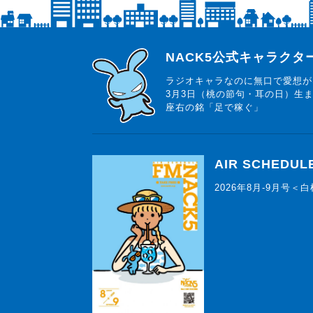
らじっと君
NACK5公式キャラク
ラジオキャラなのに無口で愛想が
3月3日（桃の節句・耳の日）生
座右の銘「足で稼ぐ」
AIR SCHEDUL
2026年8月-9月号＜