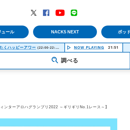
エムナックファイブ）
Twitter
Facebook
YouTube
LINE
ジュール
NACK5 NEXT
ポッ
ゆんたくハッピーアワー
NOW PLAYING
21:51
(22:00-22:30)
調べる
ィンターアロハグランプリ2022 ～ギリギリNo.1レース～】