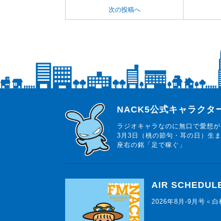
次の投稿へ
らじっと君
NACK5公式キャラク
ラジオキャラなのに無口で愛想が
3月3日（桃の節句・耳の日）生
座右の銘「足で稼ぐ」
AIR SCHEDUL
2026年8月-9月号＜