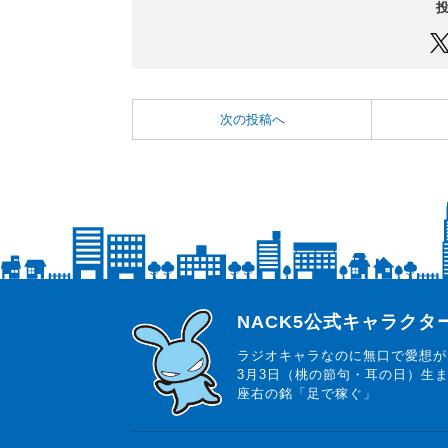
次の投稿へ
らじっと君
NACK5公式キャラク
ラジオキャラなのに無口で愛想が
3月3日（桃の節句・耳の日）生
座右の銘「足で稼ぐ」