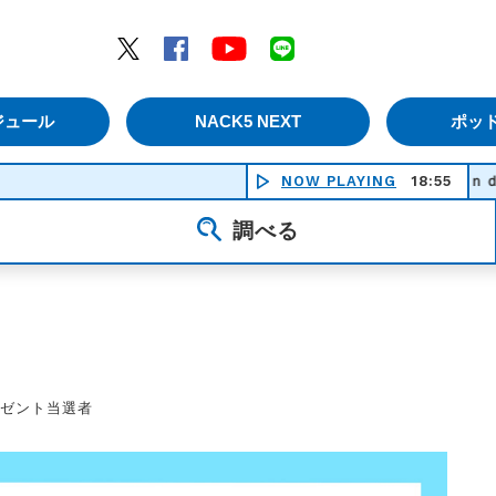
エムナックファイブ）
Twitter
Facebook
YouTube
LINE
ジュール
NACK5 NEXT
ポッ
NOW PLAYING
Ｆｒｉｅｎｄｓ ｏｒ
18:55
調べる
レゼント当選者