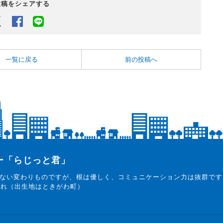
投稿をシェアする
Twitter
Facebook
LINEでシェアするボタン
一覧に戻る
前の投稿へ
ター「らじっと君」
ない変わりものですが、根は優しく、コミュニケーション力は抜群です
まれ（出生地はときがわ町）