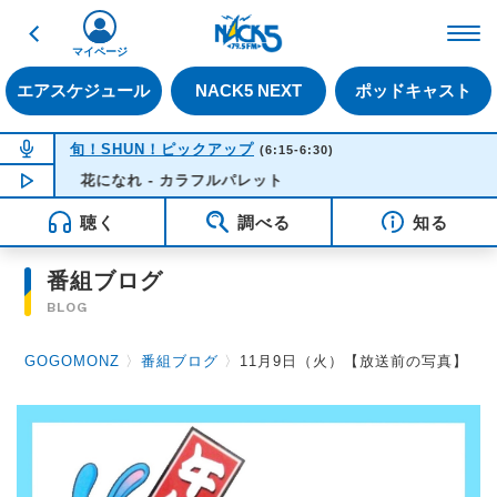
戻る
FM NACK5 79.5MHz（
マイページ
エアスケジュール
NACK5 NEXT
ポッドキャスト
NOW ON AIR
旬！SHUN！ピックアップ
(6:15-6:30)
花になれ - カラフルパレット
NOW PLAYING
06:09
聴く
調べる
知る
番組ブログ
BLOG
GOGOMONZ
〉
番組ブログ
〉
11月9日（火）【放送前の写真】