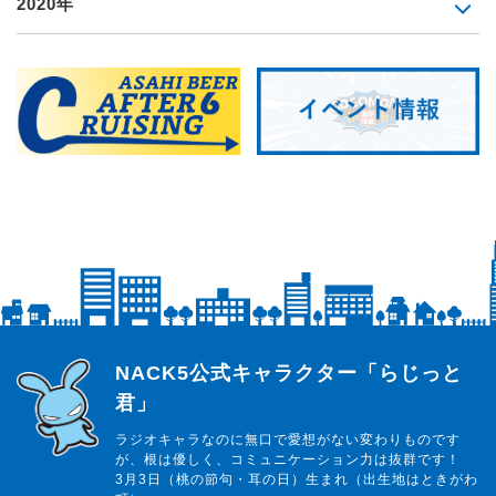
2020年
らじっと君
NACK5公式キャラクター「らじっと
君」
ラジオキャラなのに無口で愛想がない変わりものです
が、根は優しく、コミュニケーション力は抜群です！
3月3日（桃の節句・耳の日）生まれ（出生地はときがわ