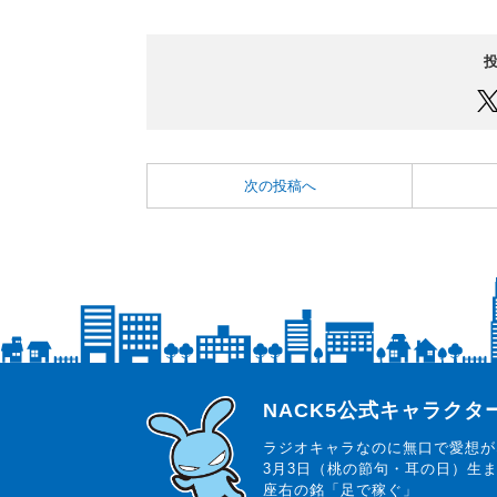
次の投稿へ
らじっと君
NACK5公式キャラク
ラジオキャラなのに無口で愛想が
3月3日（桃の節句・耳の日）生
座右の銘「足で稼ぐ」