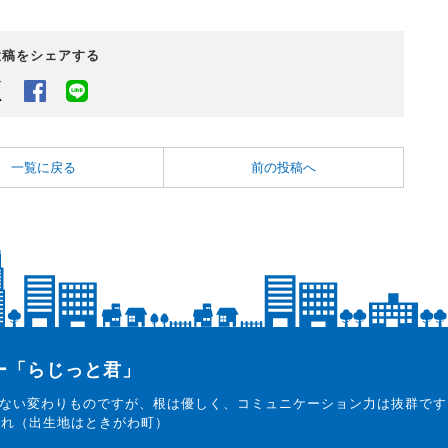
投稿をシェアする
Twitter
Facebook
LINEでシェアするボタン
一覧に戻る
前の投稿へ
ター「らじっと君」
ない変わりものですが、根は優しく、コミュニケーション力は抜群です
まれ（出生地はときがわ町）