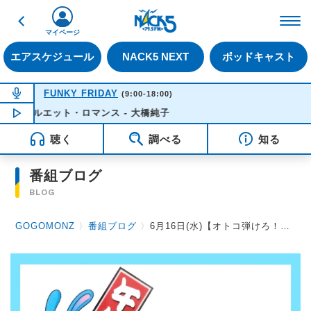
戻る
FM NACK5 79.5MHz（
マイページ
エアスケジュール
NACK5 NEXT
ポッドキャスト
NOW ON AIR
FUNKY FRIDAY
(9:00-18:00)
シルエット・ロマンス - 大橋純子
NOW PLAYING
15:21
聴く
調べる
知る
番組ブログ
BLOG
GOGOMONZ
〉
番組ブログ
〉
6月16日(水)【オトコ弾けろ！オヤジも輝け！ウルモンズスペシャル】