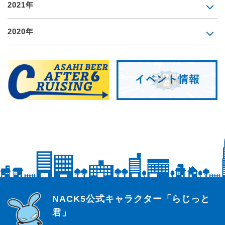
2021年
2020年
らじっと君
NACK5公式キャラクター「らじっと
君」